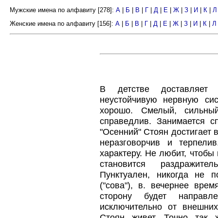
Мужские имена по алфавиту [278]:
А
|
Б
|
В
|
Г
|
Д
|
Е
|
Ж
|
З
|
И
|
К
|
Л
Женские имена по алфавиту [156]:
А
|
Б
|
В
|
Г
|
Д
|
Е
|
Ж
|
З
|
И
|
К
|
Л
В детстве доставляет 
неустойчивую нервную сис
хорошо. Смелый, сильный
справедлив. Занимается сп
"Осенний" Стоян достигает в
неразговорчив и терпели
характеру. Не любит, чтобы
становится раздражите
Пунктуален, никогда не п
("сова"), в. вечернее вре
сторону будет направл
исключительно от внешних
Стоян живет. Точно так 