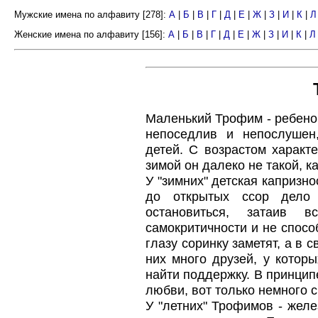
Мужские имена по алфавиту [278]:
А
|
Б
|
В
|
Г
|
Д
|
Е
|
Ж
|
З
|
И
|
К
|
Л
Женские имена по алфавиту [156]:
А
|
Б
|
В
|
Г
|
Д
|
Е
|
Ж
|
З
|
И
|
К
|
Л
Маленький Трофим - ребенок
непоседлив и непослушен
детей. С возрастом характ
зимой он далеко не такой, ка
У "зимних" детская капризно
до открытых ссор дело
остановиться, затаив 
самокритичности и не спосо
глазу соринку заметят, а в 
них много друзей, у которы
найти поддержку. В принцип
любви, вот только немного 
У "летних" Трофимов - желе