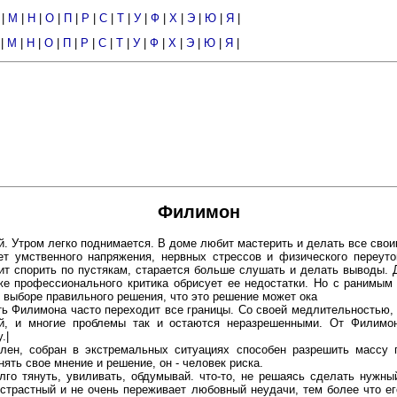
|
М
|
Н
|
О
|
П
|
Р
|
С
|
Т
|
У
|
Ф
|
Х
|
Э
|
Ю
|
Я
|
|
М
|
Н
|
О
|
П
|
Р
|
С
|
Т
|
У
|
Ф
|
Х
|
Э
|
Ю
|
Я
|
Филимон
. Утром легко поднимается. В доме любит мастерить и делать все сво
ает умственного напряжения, нервных стрессов и физического переут
т спорить по пустякам, старается больше слушать и делать выводы. 
уже профессионального критика обрисует ее недостатки. Но с ранимым
 выборе правильного решения, что это решение может ока
ь Филимона часто переходит все границы. Со своей медлительностью
ий, и многие проблемы так и остаются неразрешенными. От Филимо
.|
лен, собран в экстремальных ситуациях способен разрешить массу п
ять свое мнение и решение, он - человек риска.
го тянуть, увиливать, обдумывай. что-то, не решаясь сделать нужны
страстный и не очень переживает любовный неудачи, тем более что е