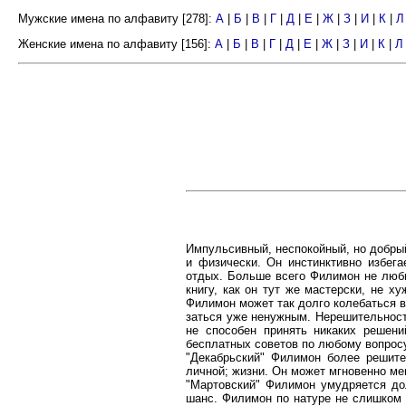
Мужские имена по алфавиту [278]:
А
|
Б
|
В
|
Г
|
Д
|
Е
|
Ж
|
З
|
И
|
К
|
Л
Женские имена по алфавиту [156]:
А
|
Б
|
В
|
Г
|
Д
|
Е
|
Ж
|
З
|
И
|
К
|
Л
Импульсивный, неспокойный, но добрый
и физически. Он инстинктивно избег
отдых. Больше всего Филимон не люби
книгу, как он тут же мастерски, не х
Филимон может так долго колебаться в
заться уже ненужным. Нерешительност
не способен принять никаких решен
бесплатных советов по любому вопросу
"Декабрьский" Филимон более решите
личной; жизни. Он может мгновенно мен
"Мартовский" Филимон умудряется дол
шанс. Филимон по натуре не слишком 