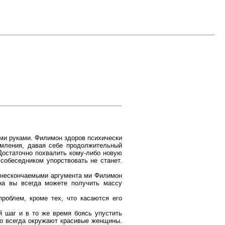
ими руками. Филимон здоров психически
омления, давая себе продолжительный
Достаточно похвалить кому-либо новую
 собеседником упорствовать не станет.
, нескончаемыми аргумента ми Филимон
на вы всегда можете получить массу
роблем, кроме тех, что касаются его
й шаг и в то же время боясь упустить
го всегда окружают красивые женщины.