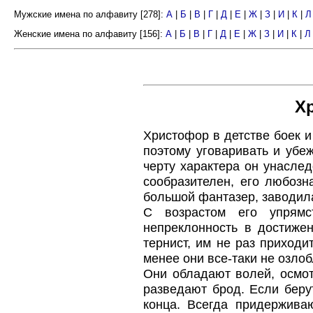
Мужские имена по алфавиту [278]:
А
|
Б
|
В
|
Г
|
Д
|
Е
|
Ж
|
З
|
И
|
К
|
Л
Женские имена по алфавиту [156]:
А
|
Б
|
В
|
Г
|
Д
|
Е
|
Ж
|
З
|
И
|
К
|
Л
Х
Христофор в детстве боек и
поэтому уговаривать и убеж
черту характера он унаслед
сообразителен, его любозна
большой фантазер, заводила
С возрастом его упрямс
непреклонность в достиже
тернист, им не раз приходи
менее они все-таки не озло
Они обладают волей, осмот
разведают брод. Если беру
конца. Всегда придержива