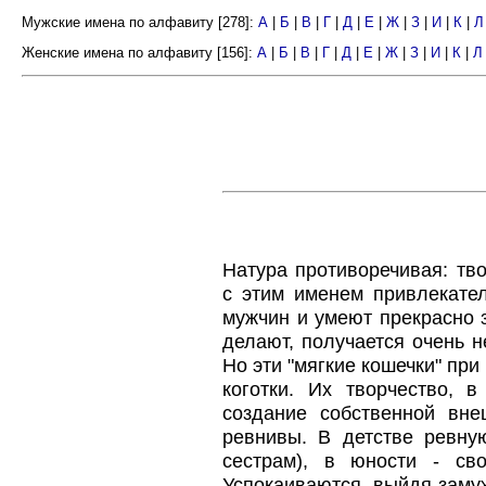
Мужские имена по алфавиту [278]:
А
|
Б
|
В
|
Г
|
Д
|
Е
|
Ж
|
З
|
И
|
К
|
Л
Женские имена по алфавиту [156]:
А
|
Б
|
В
|
Г
|
Д
|
Е
|
Ж
|
З
|
И
|
К
|
Л
Натура противоречивая: тв
с этим именем привлекате
мужчин и умеют прекрасно з
делают, получается очень н
Но эти "мягкие кошечки" пр
коготки. Их творчество, 
создание собственной вне
ревнивы. В детстве ревну
сестрам), в юности - св
Успокаиваются, выйдя замуж