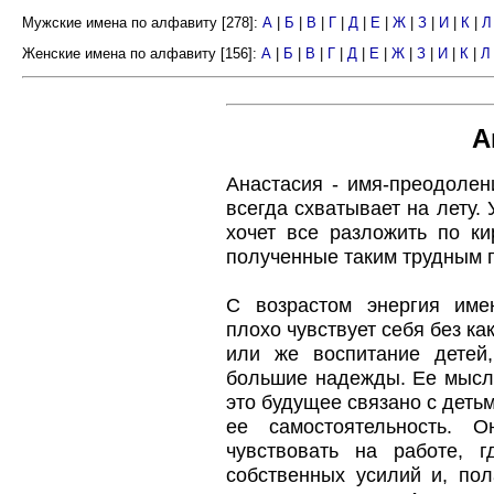
Мужские имена по алфавиту [278]:
А
|
Б
|
В
|
Г
|
Д
|
Е
|
Ж
|
З
|
И
|
К
|
Л
Женские имена по алфавиту [156]:
А
|
Б
|
В
|
Г
|
Д
|
Е
|
Ж
|
З
|
И
|
К
|
Л
А
Анастасия - имя-преодолени
всегда схватывает на лету. 
хочет все разложить по ки
полученные таким трудным п
С возрастом энергия име
плохо чувствует себя без ка
или же воспитание детей
большие надежды. Ее мысли
это будущее связано с детьм
ее самостоятельность. 
чувствовать на работе, 
собственных усилий и, пол