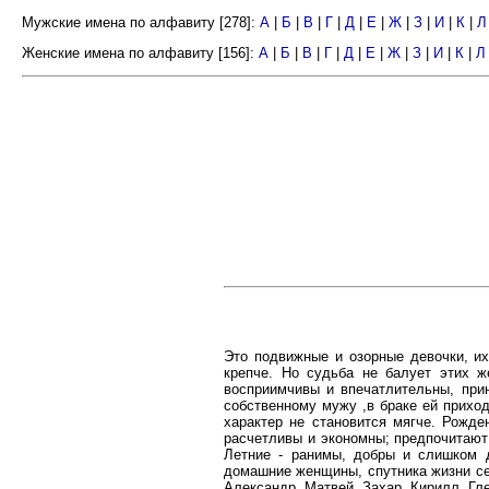
Мужские имена по алфавиту [278]:
А
|
Б
|
В
|
Г
|
Д
|
Е
|
Ж
|
З
|
И
|
К
|
Л
Женские имена по алфавиту [156]:
А
|
Б
|
В
|
Г
|
Д
|
Е
|
Ж
|
З
|
И
|
К
|
Л
Это подвижные и озорные девочки, их
крепче. Но судьба не балует этих ж
восприимчивы и впечатлительны, при
собственному мужу ,в браке ей приход
характер не становится мягче. Рожде
расчетливы и экономны; предпочитают 
Летние - ранимы, добры и слишком д
домашние женщины, спутника жизни се
Александр, Матвей, Захар, Кирилл, Гл