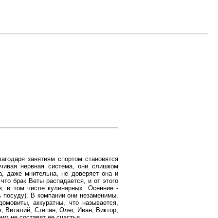
лагодаря занятиям спортом становятся
йчивая нервная система, они слишком
, даже мнительна, не доверяет она и
что брак Веты распадается, и от этого
в, в том числе кулинарных. Осенние -
ь посуду). В компании они незаменимы.
омовиты, аккуратны, что называется,
Виталий, Степан, Олег, Иван, Виктор,
им не составят ее счастья.