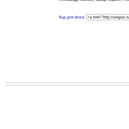
Код для блога
: