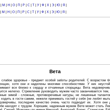
|
М
|
Н
|
О
|
П
|
Р
|
С
|
Т
|
У
|
Ф
|
Х
|
Э
|
Ю
|
Я
|
|
М
|
Н
|
О
|
П
|
Р
|
С
|
Т
|
У
|
Ф
|
Х
|
Э
|
Ю
|
Я
|
Вета
 слабое здоровье - предмет особой заботы родителей. С возрастом б
енщин, хотя они и наделены многими способностями. У них неусто
нимают все близко к сердцу и отчаянные спорщицы. Вета недоверчива
ится нелегко. Стремление руководить мужем часто заканчивается тем, 
нные зимой - сложные, противоречивые натуры, не лишенные таланто
ходить в гости самим, нежели принимать гостей у себя (не любят мыт
оверчивы, последнее качество очень часто подводит их. Хотя они д
бе находят с трудом. Хорошим, надежным мужем Вете может стать Лев, 
еб, Сергей. Мужчины по имени Николай, Анатолий, Борис, Станислав, Еф