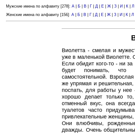
Мужские имена по алфавиту [278]:
А
|
Б
|
В
|
Г
|
Д
|
Е
|
Ж
|
З
|
И
|
К
|
Л
Женские имена по алфавиту [156]:
А
|
Б
|
В
|
Г
|
Д
|
Е
|
Ж
|
З
|
И
|
К
|
Л
Виолетта - смелая и мужес
уже в маленькой Виолетте. 
Если обидит кого-то - ни з
будет понимать, что 
самостоятельной. Взрослая
же упрямая и решительная, 
поспать, для работы у нее 
хорошо делает только то
отменный вкус, она всегд
туалетов часто придумыв
привлекательные женщины, и
Они влюбчивы, рожденны
дважды. Очень общительны