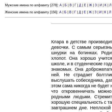
Мужские имена по алфавиту [278]:
А
|
Б
|
В
|
Г
|
Д
|
Е
|
Ж
|
З
|
И
|
К
|
Л
Женские имена по алфавиту [156]:
А
|
Б
|
В
|
Г
|
Д
|
Е
|
Ж
|
З
|
И
|
К
|
Л
Клара в детстве производи
девочки. С самым серьезн
шнурки на ботинках. Роди
хлопот. Она хорошо учитс
школе, и в студенческие го
знакомых. Она доброжелате
ней. Не страдает болтли
выслушать собеседника, дат
этом сама никогда не будет 
что откровенничать можн
родными людьми. Стремит
хорошую специальность с та
завтрашнем дне. Неплохой 