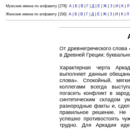
Мужские имена по алфавиту [278]:
А
|
Б
|
В
|
Г
|
Д
|
Е
|
Ж
|
З
|
И
|
К
|
Л
Женские имена по алфавиту [156]:
А
|
Б
|
В
|
Г
|
Д
|
Е
|
Ж
|
З
|
И
|
К
|
Л
От древнегреческого слова 
в Древней Греции; буквальн
Характерная черта Арка
выполняет данные обещани
слова». Спокойный, мягк
коллегами всегда выступ
погасить конфликт в заро
синтетическим складом у
разнородные факты и, сдел
правильное решение. Не 
успешно противостоять чу
трудно. Для Аркадия ид