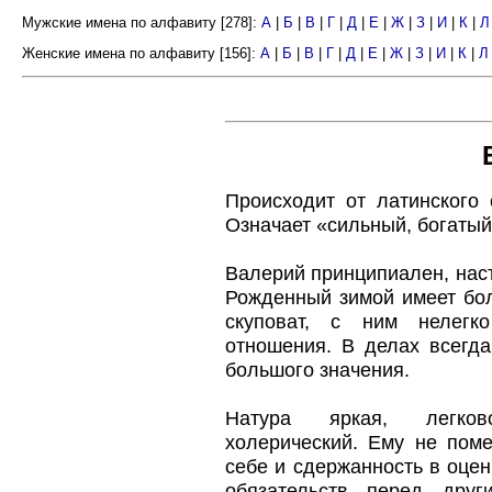
Мужские имена по алфавиту [278]:
А
|
Б
|
В
|
Г
|
Д
|
Е
|
Ж
|
З
|
И
|
К
|
Л
Женские имена по алфавиту [156]:
А
|
Б
|
В
|
Г
|
Д
|
Е
|
Ж
|
З
|
И
|
К
|
Л
Происходит от латинского
Означает «сильный, богатый
Валерий принципиален, нас
Рожденный зимой имеет бол
скуповат, с ним нелегк
отношения. В делах всегда
большого значения.
Натура яркая, легков
холерический. Ему не пом
себе и сдержанность в оцен
обязательств перед друг