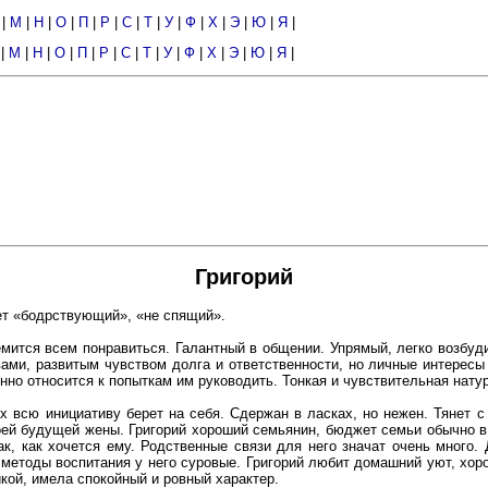
|
М
|
Н
|
О
|
П
|
Р
|
С
|
Т
|
У
|
Ф
|
Х
|
Э
|
Ю
|
Я
|
|
М
|
Н
|
О
|
П
|
Р
|
С
|
Т
|
У
|
Ф
|
Х
|
Э
|
Ю
|
Я
|
Григорий
ет «бодрствующий», «не спящий».
емится всем понравиться. Галантный в общении. Упрямый, легко возбу
ми, развитым чувством долга и ответственности, но личные интересы 
но относится к попыткам им руководить. Тонкая и чувствительная натур
 всю инициативу берет на себя. Сдержан в ласках, но нежен. Тянет с
оей будущей жены. Григорий хороший семьянин, бюджет семьи обычно в 
ак, как хочется ему. Родственные связи для него значат очень много.
 методы воспитания у него суровые. Григорий любит домашний уют, хор
кой, имела спокойный и ровный характер.