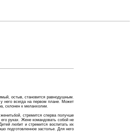
димый, остыв, становится равнодушным.
у него всегда на первом плане. Может
а, склонен к меланхолии.
 женитьбой, стремится сперва получше
его руках. Жене командовать собой не
 Детей любит и стремится воспитать их
ошо подготовленное застолье. Для него