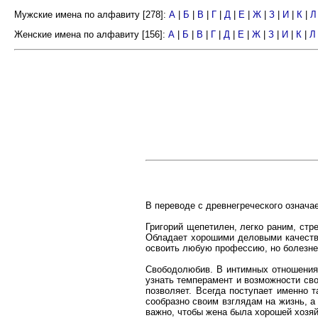
Мужские имена по алфавиту [278]:
А
|
Б
|
В
|
Г
|
Д
|
Е
|
Ж
|
З
|
И
|
К
|
Л
Женские имена по алфавиту [156]:
А
|
Б
|
В
|
Г
|
Д
|
Е
|
Ж
|
З
|
И
|
К
|
Л
В переводе с древнегреческого означа
Григорий щепетилен, легко раним, стр
Обладает хорошими деловыми качества
освоить любую профессию, но болезнен
Свободолюбив. В интимных отношениях
узнать темперамент и возможности св
позволяет. Всегда поступает именно т
сообразно своим взглядам на жизнь, а
важно, чтобы жена была хорошей хозяй