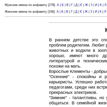
Мужские имена по алфавиту [278]:
А
|
Б
|
В
|
Г
|
Д
|
Е
|
Ж
|
З
|
И
|
К
|
Л
Женские имена по алфавиту [156]:
А
|
Б
|
В
|
Г
|
Д
|
Е
|
Ж
|
З
|
И
|
К
|
Л
В раннем детстве это сп
проблем родителям. Любит р
животных и водили в зооп
хорошо, имеют много дру
литературой и технически
похожи на мать.
Взрослые Клементы - добры
"Осенние" - спокойны и р
карьеристы. Успешно работ
педагогами, среди них встр
прекрасных электриков.
"Зимние" - талантливы, но
общаться. В семейной жиз