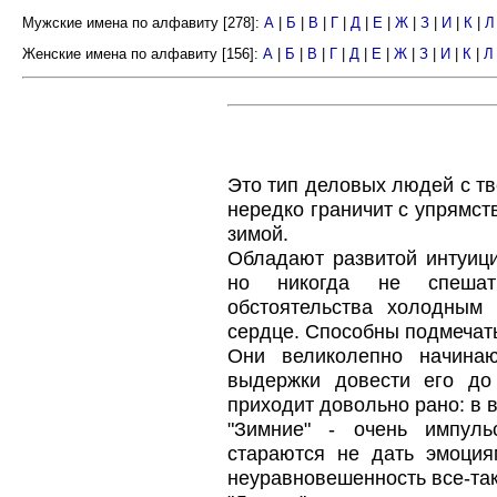
Мужские имена по алфавиту [278]:
А
|
Б
|
В
|
Г
|
Д
|
Е
|
Ж
|
З
|
И
|
К
|
Л
Женские имена по алфавиту [156]:
А
|
Б
|
В
|
Г
|
Д
|
Е
|
Ж
|
З
|
И
|
К
|
Л
Это тип деловых людей с т
нередко граничит с упрямст
зимой.
Обладают развитой интуици
но никогда не спешат
обстоятельства холодным 
сердце. Способны подмечат
Они великолепно начинаю
выдержки довести его до
приходит довольно рано: в 
"Зимние" - очень импуль
стараются не дать эмоция
неуравновешенность все-та