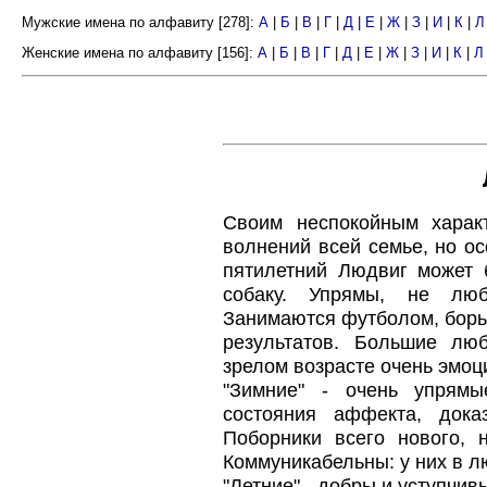
Мужские имена по алфавиту [278]:
А
|
Б
|
В
|
Г
|
Д
|
Е
|
Ж
|
З
|
И
|
К
|
Л
Женские имена по алфавиту [156]:
А
|
Б
|
В
|
Г
|
Д
|
Е
|
Ж
|
З
|
И
|
К
|
Л
Своим неспокойным харак
волнений всей семье, но ос
пятилетний Людвиг может 
собаку. Упрямы, не люб
Занимаются футболом, борьб
результатов. Большие лю
зрелом возрасте очень эмоц
"Зимние" - очень упрямы
состояния аффекта, дока
Поборники всего нового, 
Коммуникабельны: у них в л
"Летние" - добры и уступчив