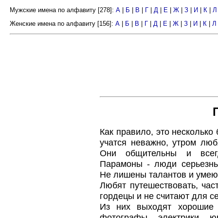
Мужские имена по алфавиту [278]:
А
|
Б
|
В
|
Г
|
Д
|
Е
|
Ж
|
З
|
И
|
К
|
Л
Женские имена по алфавиту [156]:
А
|
Б
|
В
|
Г
|
Д
|
Е
|
Ж
|
З
|
И
|
К
|
Л
Как правило, это несколько
учатся неважно, утром люб
Они общительны и всег
Парамоны - люди серьезны
Не лишены талантов и умеют
Любят путешествовать, час
гордецы и не считают для с
Из них выходят хорошие 
фотографы, электрики, ю