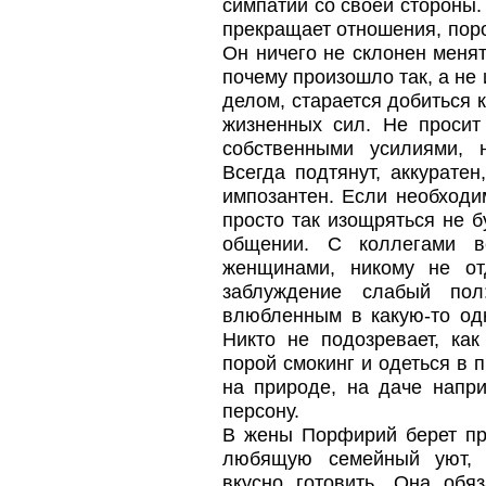
симпатии со своей стороны.
прекращает отношения, поро
Он ничего не склонен менят
почему произошло так, а не
делом, старается добиться 
жизненных сил. Не просит
собственными усилиями, 
Всегда подтянут, аккуратен
импозантен. Если необходим
просто так изощряться не б
общении. С коллегами в
женщинами, никому не от
заблуждение слабый пол
влюбленным в какую-то одн
Никто не подозревает, ка
порой смокинг и одеться в 
на природе, на даче напр
персону.
В жены Порфирий берет пр
любящую семейный уют, 
вкусно готовить. Она обя