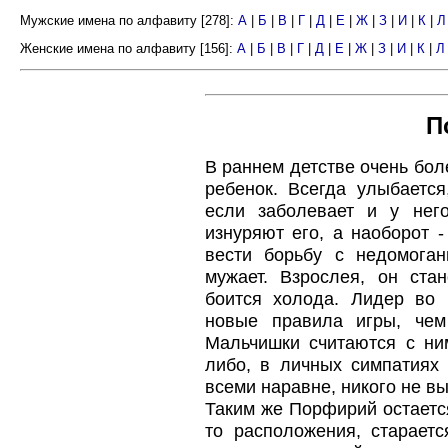
Мужские имена по алфавиту [278]:
А
|
Б
|
В
|
Г
|
Д
|
Е
|
Ж
|
З
|
И
|
К
|
Л
Женские имена по алфавиту [156]:
А
|
Б
|
В
|
Г
|
Д
|
Е
|
Ж
|
З
|
И
|
К
|
Л
П
В раннем детстве очень бол
ребенок. Всегда улыбается
если заболевает и у нег
изнуряют его, а наоборот -
вести борьбу с недомоган
мужает. Взрослея, он ста
боится холода. Лидер во 
новые правила игры, чем
Мальчишки считаются с ним
либо, в личных симпатиях
всеми наравне, никого не вы
Таким же Порфирий остается
то расположения, стараетс