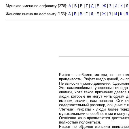
Мужские имена по алфавиту [278]:
А
|
Б
|
В
|
Г
|
Д
|
Е
|
Ж
|
З
|
И
|
К
|
Л
Женские имена по алфавиту [156]:
А
|
Б
|
В
|
Г
|
Д
|
Е
|
Ж
|
З
|
И
|
К
|
Л
Рифат - любимец матери, он не толь
правдивость. Рифат щедр душой, он пр
Не выносит чужого давления. Сдержанны
Это самолюбивые, уверенные (иногда
ошибки, хотя такое признание дается
люди, которые не могут жить одним д
именем, значит, вам повезло. Они 
содержательный разговор, общение с б
"Летние" Рифаты - люди более тонко
музыкальными способностями и могут д
Особенно ярко проявляются достоинст
полностью положиться.
Рифат не обделен женским вниманием