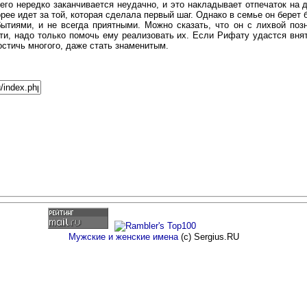
 его нередко заканчивается неудачно, и это накладывает отпечаток на
рее идет за той, которая сделала первый шаг. Однако в семье он берет 
иями, и не всегда приятными. Можно сказать, что он с лихвой позна
и, надо только помочь ему реализовать их. Если Рифату удастся вня
остичь многого, даже стать знаменитым.
Мужские и женские имена
(c) Sergius.RU