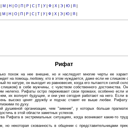
|
М
|
Н
|
О
|
П
|
Р
|
С
|
Т
|
У
|
Ф
|
Х
|
Э
|
Ю
|
Я
|
|
М
|
Н
|
О
|
П
|
Р
|
С
|
Т
|
У
|
Ф
|
Х
|
Э
|
Ю
|
Я
|
Рифат
ко похож на нее внешне, но и наследует многие черты ее характе
идет на помощь любому, кто в этом нуждается, даже если не слишком 
й по натуре, он выходит из равновесия, когда его пытаются силой скло
 слишком) в себе мужчины, с чувством собственного достоинства. Он
 им нелегко. Рифаты остро переживают свои промахи, особенно если и
нем, их волнует будущее, и они уже сегодня работают на него. Если 
очень высоко ценят дружбу и подчас ставят ее выше любви. Рифату
лизкими по духу.
й душевной организации, чем "зимние", у которых больше прагмат
остичь в этой области заметных успехов.
ва Рифата в экстремальных ситуациях, когда возникают какие-то труд
, но некоторая скованность в общении с представительницами прек