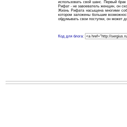
использовать свой шанс. Первый брак
Рифат - не завоеватель женщин, он ско
Жизнь Рифата насыщена многими событ
котором заложены большие возможност
обдумывать свои поступки, он может д
Код для блога
: