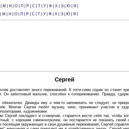
|
М
|
Н
|
О
|
П
|
Р
|
С
|
Т
|
У
|
Ф
|
Х
|
Э
|
Ю
|
Я
|
|
М
|
Н
|
О
|
П
|
Р
|
С
|
Т
|
У
|
Ф
|
Х
|
Э
|
Ю
|
Я
|
Сергей
телям доставляет много переживаний. К пяти-семи годам он станет кре
. Он заботливый мальчик, способен к сопереживанию. Правда, сдерж
 обязателен. Дважды ему о чем-то напоминать не следует: он прекр
ебе. Многие Сергеи любят музыку, кино, принимают участие в худо
мпозиторами, художниками.
и Сергей покладист и сговорчив, старается вести себя так, чтобы ког
ытный, с хорошим самоконтролем, он постарается не показать своей
не посвящая окружающих в свои душевные переживания, Сергей справля
им" женщинам и сами помогают им в хозяйственных делах. Сергей не