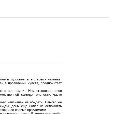
пче и здоровее, в это время начинает
ан в проявлении чувств, предпочитает
асно все помнит. Немногословен, свое
жественной самодеятельности, часто
о-то невзначай не обидеть. Самого же
 обиды, дабы еще более не осложнять
ется и со своими проблемами.
привередлив в еде. В компаниях любит