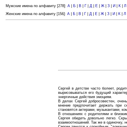
Мужские имена по алфавиту [278]:
А
|
Б
|
В
|
Г
|
Д
|
Е
|
Ж
|
З
|
И
|
К
|
Л
Женские имена по алфавиту [156]:
А
|
Б
|
В
|
Г
|
Д
|
Е
|
Ж
|
З
|
И
|
К
|
Л
Сергей в детстве часто болеет, роди
вырисовываться его будущий характер
энергичные действия эмоциям.
В делах Сергей добросовестен, очень
мнение предпочитает держать при с
становятся актерами, музыкантами, ко
В отношениях с родителями и близким
Сергея обидеть довольно легко. Скр
взаимоотношений. Так же в одиночку, 
Сергеи тянутся к спокойным, "домашн