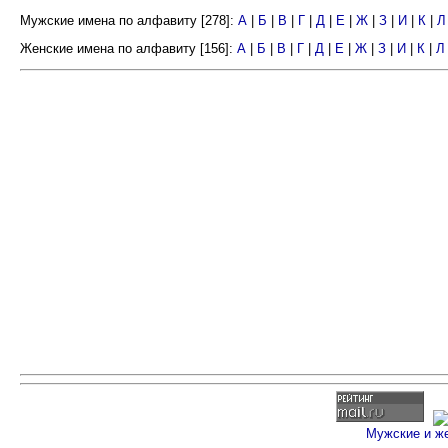
Мужские имена по алфавиту [278]:
А
|
Б
|
В
|
Г
|
Д
|
Е
|
Ж
|
З
|
И
|
К
|
Л
Женские имена по алфавиту [156]:
А
|
Б
|
В
|
Г
|
Д
|
Е
|
Ж
|
З
|
И
|
К
|
Л
Мужские и ж